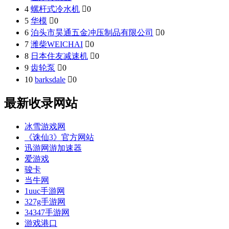
4
螺杆式冷水机

0
5
华模

0
6
泊头市昊通五金冲压制品有限公司

0
7
潍柴WEICHAI

0
8
日本住友减速机

0
9
齿轮泵

0
10
barksdale

0
最新收录网站
冰雪游戏网
《诛仙3》官方网站
迅游网游加速器
爱游戏
骏卡
当牛网
1uuc手游网
327g手游网
34347手游网
游戏港口