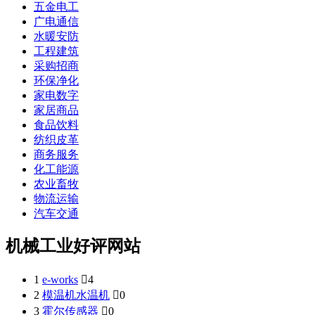
五金电工
广电通信
水暖安防
工程建筑
采购招商
环保净化
家电数字
家居商品
食品饮料
纺织皮革
商务服务
化工能源
农业畜牧
物流运输
汽车交通
机械工业好评网站
1
e-works

4
2
模温机水温机

0
3
霍尔传感器

0