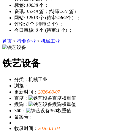
标签:
10638
个；
资讯:
15249
篇；(待审:
221
篇）；
网站:
12813
个 (待审:
4464
个）；
评论:
8
个 (待审:
1
个) ；
今日审核:
0
个 (待审:
1
个) ；
首页
>
行业企业
>
机械工业
铁艺设备
分类：机械工业
浏览：
更新时间：
2026-08-07
百度：
搜狗：
360：
备案号：
收录时间：
2026-01-04