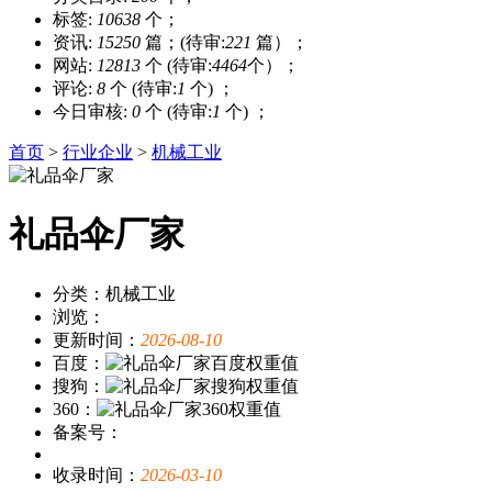
标签:
10638
个；
资讯:
15250
篇；(待审:
221
篇）；
网站:
12813
个 (待审:
4464
个）；
评论:
8
个 (待审:
1
个) ；
今日审核:
0
个 (待审:
1
个) ；
首页
>
行业企业
>
机械工业
礼品伞厂家
分类：机械工业
浏览：
更新时间：
2026-08-10
百度：
搜狗：
360：
备案号：
收录时间：
2026-03-10