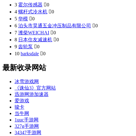
3
霍尔传感器

0
4
螺杆式冷水机

0
5
华模

0
6
泊头市昊通五金冲压制品有限公司

0
7
潍柴WEICHAI

0
8
日本住友减速机

0
9
齿轮泵

0
10
barksdale

0
最新收录网站
冰雪游戏网
《诛仙3》官方网站
迅游网游加速器
爱游戏
骏卡
当牛网
1uuc手游网
327g手游网
34347手游网