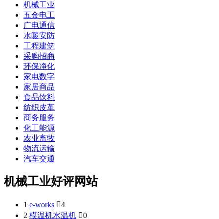
机械工业
五金电工
广电通信
水暖安防
工程建筑
采购招商
环保净化
家电数字
家居商品
食品饮料
纺织皮革
商务服务
化工能源
农业畜牧
物流运输
汽车交通
机械工业好评网站
1
e-works

4
2
模温机水温机

0