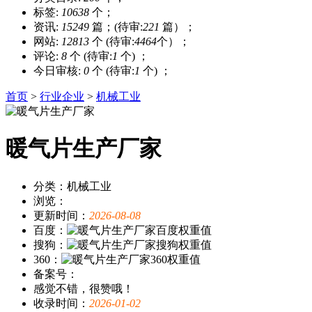
标签:
10638
个；
资讯:
15249
篇；(待审:
221
篇）；
网站:
12813
个 (待审:
4464
个）；
评论:
8
个 (待审:
1
个) ；
今日审核:
0
个 (待审:
1
个) ；
首页
>
行业企业
>
机械工业
暖气片生产厂家
分类：机械工业
浏览：
更新时间：
2026-08-08
百度：
搜狗：
360：
备案号：
感觉不错，很赞哦！
收录时间：
2026-01-02