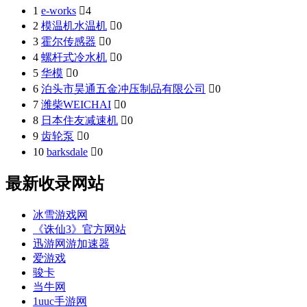
1
e-works

4
2
模温机水温机

0
3
霍尔传感器

0
4
螺杆式冷水机

0
5
华模

0
6
泊头市昊通五金冲压制品有限公司

0
7
潍柴WEICHAI

0
8
日本住友减速机

0
9
齿轮泵

0
10
barksdale

0
最新收录网站
冰雪游戏网
《诛仙3》官方网站
迅游网游加速器
爱游戏
骏卡
当牛网
1uuc手游网