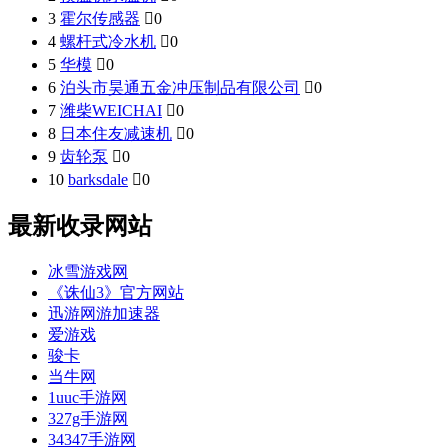
3
霍尔传感器

0
4
螺杆式冷水机

0
5
华模

0
6
泊头市昊通五金冲压制品有限公司

0
7
潍柴WEICHAI

0
8
日本住友减速机

0
9
齿轮泵

0
10
barksdale

0
最新收录网站
冰雪游戏网
《诛仙3》官方网站
迅游网游加速器
爱游戏
骏卡
当牛网
1uuc手游网
327g手游网
34347手游网