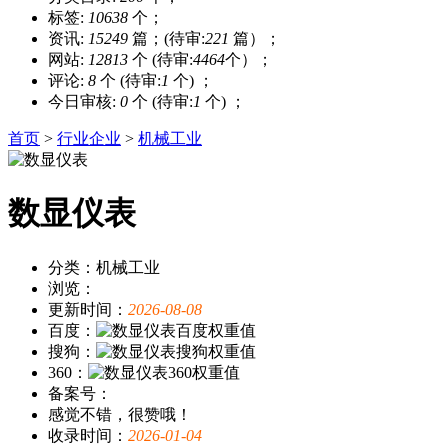
标签:
10638
个；
资讯:
15249
篇；(待审:
221
篇）；
网站:
12813
个 (待审:
4464
个）；
评论:
8
个 (待审:
1
个) ；
今日审核:
0
个 (待审:
1
个) ；
首页
>
行业企业
>
机械工业
数显仪表
分类：机械工业
浏览：
更新时间：
2026-08-08
百度：
搜狗：
360：
备案号：
感觉不错，很赞哦！
收录时间：
2026-01-04