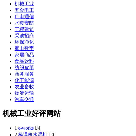
机械工业
五金电工
广电通信
水暖安防
工程建筑
采购招商
环保净化
家电数字
家居商品
食品饮料
纺织皮革
商务服务
化工能源
农业畜牧
物流运输
汽车交通
机械工业好评网站
1
e-works

4
2
模温机水温机

0