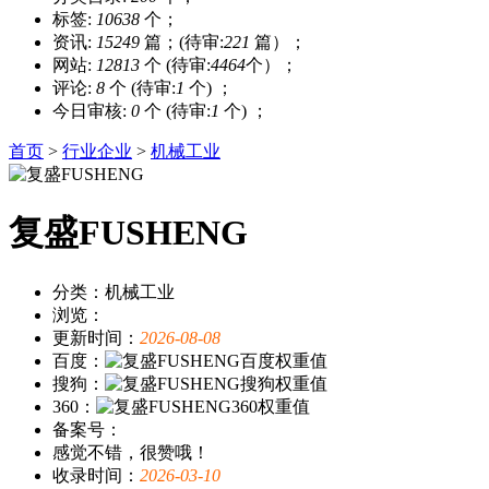
标签:
10638
个；
资讯:
15249
篇；(待审:
221
篇）；
网站:
12813
个 (待审:
4464
个）；
评论:
8
个 (待审:
1
个) ；
今日审核:
0
个 (待审:
1
个) ；
首页
>
行业企业
>
机械工业
复盛FUSHENG
分类：机械工业
浏览：
更新时间：
2026-08-08
百度：
搜狗：
360：
备案号：
感觉不错，很赞哦！
收录时间：
2026-03-10