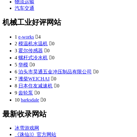
物流运输
汽车交通
机械工业好评网站
1
e-works

4
2
模温机水温机

0
3
霍尔传感器

0
4
螺杆式冷水机

0
5
华模

0
6
泊头市昊通五金冲压制品有限公司

0
7
潍柴WEICHAI

0
8
日本住友减速机

0
9
齿轮泵

0
10
barksdale

0
最新收录网站
冰雪游戏网
《诛仙3》官方网站