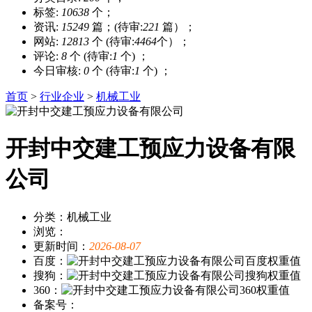
标签:
10638
个；
资讯:
15249
篇；(待审:
221
篇）；
网站:
12813
个 (待审:
4464
个）；
评论:
8
个 (待审:
1
个) ；
今日审核:
0
个 (待审:
1
个) ；
首页
>
行业企业
>
机械工业
开封中交建工预应力设备有限
公司
分类：机械工业
浏览：
更新时间：
2026-08-07
百度：
搜狗：
360：
备案号：