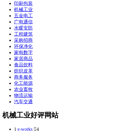
印刷包装
机械工业
五金电工
广电通信
水暖安防
工程建筑
采购招商
环保净化
家电数字
家居商品
食品饮料
纺织皮革
商务服务
化工能源
农业畜牧
物流运输
汽车交通
机械工业好评网站
1
e-works

4