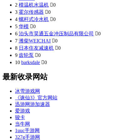
2
模温机水温机

0
3
霍尔传感器

0
4
螺杆式冷水机

0
5
华模

0
6
泊头市昊通五金冲压制品有限公司

0
7
潍柴WEICHAI

0
8
日本住友减速机

0
9
齿轮泵

0
10
barksdale

0
最新收录网站
冰雪游戏网
《诛仙3》官方网站
迅游网游加速器
爱游戏
骏卡
当牛网
1uuc手游网
327g手游网