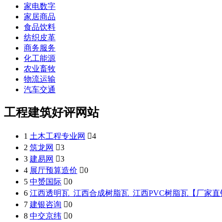
家电数字
家居商品
食品饮料
纺织皮革
商务服务
化工能源
农业畜牧
物流运输
汽车交通
工程建筑好评网站
1
土木工程专业网

4
2
筑龙网

3
3
建易网

3
4
展厅预算造价

0
5
中赟国际

0
6
江西透明瓦_江西合成树脂瓦_江西PVC树脂瓦【厂家
7
建银咨询

0
8
中交京纬

0