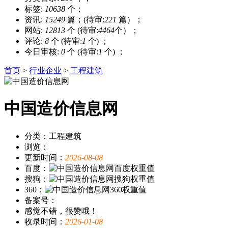
标签:
10638
个；
资讯:
15249
篇；(待审:
221
篇）；
网站:
12813
个 (待审:
4464
个）；
评论:
8
个 (待审:
1
个) ；
今日审核:
0
个 (待审:
1
个) ；
首页
>
行业企业
>
工程建筑
中国造价信息网
分类：工程建筑
浏览：
更新时间：
2026-08-08
百度：
搜狗：
360：
备案号：
感觉不错，很赞哦！
收录时间：
2026-01-08