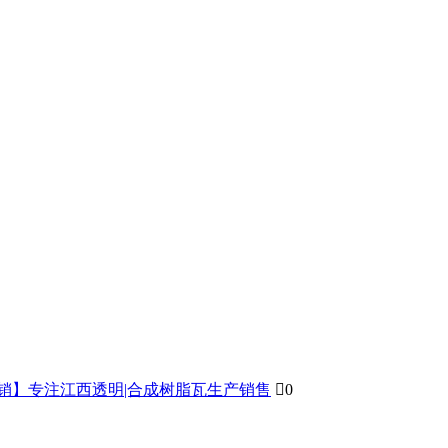
直销】专注江西透明|合成树脂瓦生产销售

0