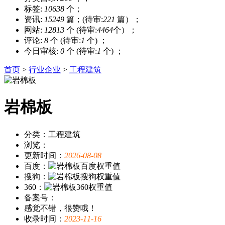
标签:
10638
个；
资讯:
15249
篇；(待审:
221
篇）；
网站:
12813
个 (待审:
4464
个）；
评论:
8
个 (待审:
1
个) ；
今日审核:
0
个 (待审:
1
个) ；
首页
>
行业企业
>
工程建筑
岩棉板
分类：工程建筑
浏览：
更新时间：
2026-08-08
百度：
搜狗：
360：
备案号：
感觉不错，很赞哦！
收录时间：
2023-11-16