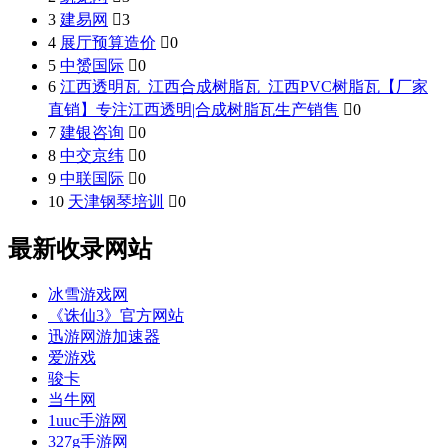
3
建易网

3
4
展厅预算造价

0
5
中赟国际

0
6
江西透明瓦_江西合成树脂瓦_江西PVC树脂瓦【厂家
直销】专注江西透明|合成树脂瓦生产销售

0
7
建银咨询

0
8
中交京纬

0
9
中联国际

0
10
天津钢琴培训

0
最新收录网站
冰雪游戏网
《诛仙3》官方网站
迅游网游加速器
爱游戏
骏卡
当牛网
1uuc手游网
327g手游网