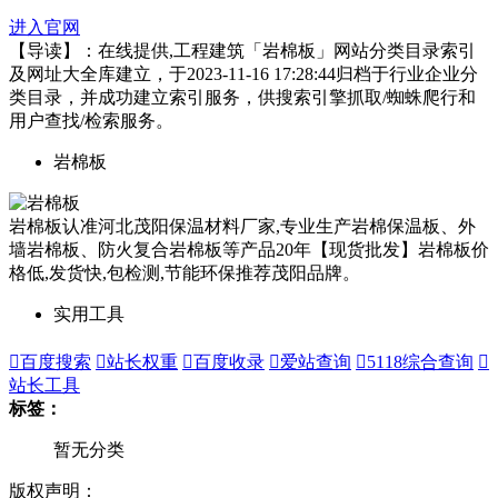
进入官网
【导读】：在线提供,工程建筑「岩棉板」网站分类目录索引
及网址大全库建立，于2023-11-16 17:28:44归档于行业企业分
类目录，并成功建立索引服务，供搜索引擎抓取/蜘蛛爬行和
用户查找/检索服务。
岩棉板
岩棉板认准河北茂阳保温材料厂家,专业生产岩棉保温板、外
墙岩棉板、防火复合岩棉板等产品20年【现货批发】岩棉板价
格低,发货快,包检测,节能环保推荐茂阳品牌。
实用工具

百度搜索

站长权重

百度收录

爱站查询

5118综合查询

站长工具
标签：
暂无分类
版权声明：