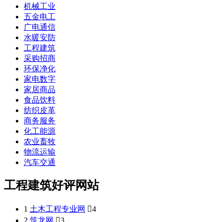
机械工业
五金电工
广电通信
水暖安防
工程建筑
采购招商
环保净化
家电数字
家居商品
食品饮料
纺织皮革
商务服务
化工能源
农业畜牧
物流运输
汽车交通
工程建筑好评网站
1
土木工程专业网

4
2
筑龙网

3