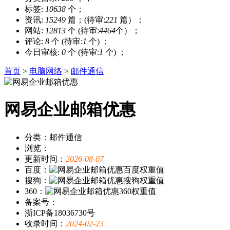
标签:
10638
个；
资讯:
15249
篇；(待审:
221
篇）；
网站:
12813
个 (待审:
4464
个）；
评论:
8
个 (待审:
1
个) ；
今日审核:
0
个 (待审:
1
个) ；
首页
>
电脑网络
>
邮件通信
网易企业邮箱优惠
分类：邮件通信
浏览：
更新时间：
2026-08-07
百度：
搜狗：
360：
备案号：
浙ICP备18036730号
收录时间：
2024-02-23