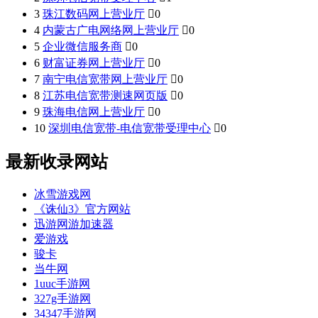
3
珠江数码网上营业厅

0
4
内蒙古广电网络网上营业厅

0
5
企业微信服务商

0
6
财富证券网上营业厅

0
7
南宁电信宽带网上营业厅

0
8
江苏电信宽带测速网页版

0
9
珠海电信网上营业厅

0
10
深圳电信宽带-电信宽带受理中心

0
最新收录网站
冰雪游戏网
《诛仙3》官方网站
迅游网游加速器
爱游戏
骏卡
当牛网
1uuc手游网
327g手游网
34347手游网