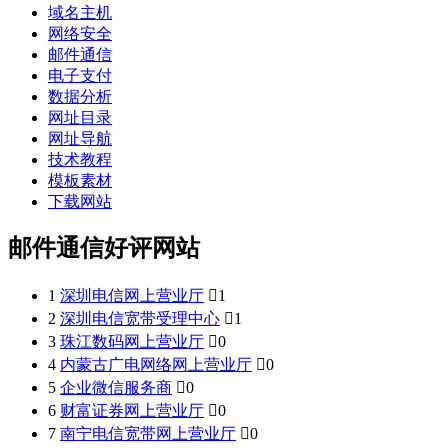
域名主机
网络安全
邮件通信
电子支付
数据分析
网址目录
网址导航
技术教程
模板素材
下载网站
邮件通信好评网站
1
深圳电信网上营业厅

1
2
深圳电信宽带受理中心

1
3
珠江数码网上营业厅

0
4
内蒙古广电网络网上营业厅

0
5
企业微信服务商

0
6
财富证券网上营业厅

0
7
南宁电信宽带网上营业厅

0