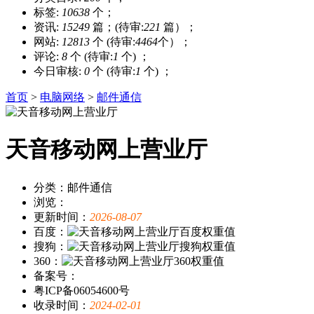
标签:
10638
个；
资讯:
15249
篇；(待审:
221
篇）；
网站:
12813
个 (待审:
4464
个）；
评论:
8
个 (待审:
1
个) ；
今日审核:
0
个 (待审:
1
个) ；
首页
>
电脑网络
>
邮件通信
天音移动网上营业厅
分类：邮件通信
浏览：
更新时间：
2026-08-07
百度：
搜狗：
360：
备案号：
粤ICP备06054600号
收录时间：
2024-02-01