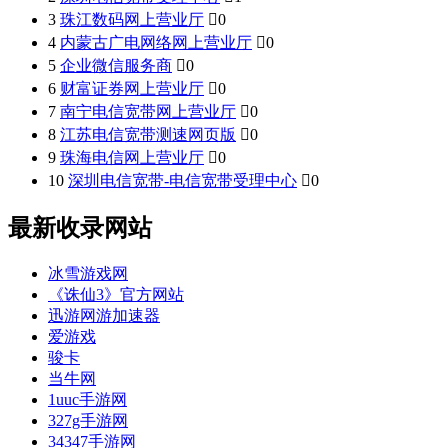
3
珠江数码网上营业厅

0
4
内蒙古广电网络网上营业厅

0
5
企业微信服务商

0
6
财富证券网上营业厅

0
7
南宁电信宽带网上营业厅

0
8
江苏电信宽带测速网页版

0
9
珠海电信网上营业厅

0
10
深圳电信宽带-电信宽带受理中心

0
最新收录网站
冰雪游戏网
《诛仙3》官方网站
迅游网游加速器
爱游戏
骏卡
当牛网
1uuc手游网
327g手游网
34347手游网