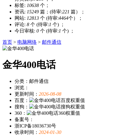
标签:
10638
个；
资讯:
15249
篇；(待审:
221
篇）；
网站:
12813
个 (待审:
4464
个）；
评论:
8
个 (待审:
1
个) ；
今日审核:
0
个 (待审:
1
个) ；
首页
>
电脑网络
>
邮件通信
金华400电话
分类：邮件通信
浏览：
更新时间：
2026-08-08
百度：
搜狗：
360：
备案号：
浙ICP备18036730号
收录时间：
2024-01-30