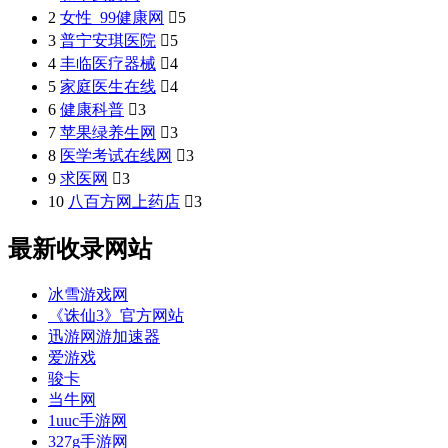
2
女性_99健康网

5
3
普宁安琪医院

5
4
丰临医疗器械

4
5
家庭医生在线

4
6
健康科普

3
7
苹果绿养生网

3
8
医学考试在线网

3
9
求医网

3
10
八百方网上药店

3
最新收录网站
冰雪游戏网
《诛仙3》官方网站
迅游网游加速器
爱游戏
骏卡
当牛网
1uuc手游网
327g手游网