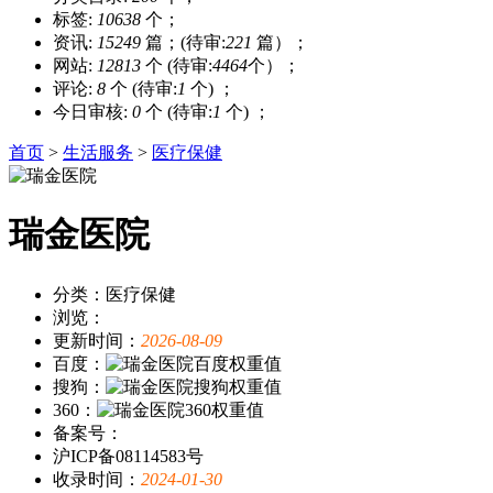
标签:
10638
个；
资讯:
15249
篇；(待审:
221
篇）；
网站:
12813
个 (待审:
4464
个）；
评论:
8
个 (待审:
1
个) ；
今日审核:
0
个 (待审:
1
个) ；
首页
>
生活服务
>
医疗保健
瑞金医院
分类：医疗保健
浏览：
更新时间：
2026-08-09
百度：
搜狗：
360：
备案号：
沪ICP备08114583号
收录时间：
2024-01-30