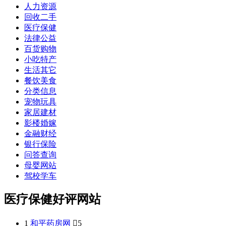
人力资源
回收二手
医疗保健
法律公益
百货购物
小吃特产
生活其它
餐饮美食
分类信息
宠物玩具
家居建材
影楼婚嫁
金融财经
银行保险
问答查询
母婴网站
驾校学车
医疗保健好评网站
1
和平药房网

5