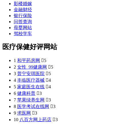
影楼婚嫁
金融财经
银行保险
问答查询
母婴网站
驾校学车
医疗保健好评网站
1
和平药房网

5
2
女性_99健康网

5
3
普宁安琪医院

5
4
丰临医疗器械

4
5
家庭医生在线

4
6
健康科普

3
7
苹果绿养生网

3
8
医学考试在线网

3
9
求医网

3
10
八百方网上药店

3