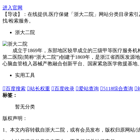
进入官网
【导读】：在线提供,医疗保健「浙大二院」网站分类目录索引及网址
找/检索服务。
浙大二院
成立于1869年，东部地区较早成立的三级甲等医疗服务机
第二医院(简称“浙大二院”)创建于1869年，是浙江省西医
心脑血管植入器械产教融合创新平台、国家紧急医学救援基地
实用工具

百度搜索

站长权重

百度收录

爱站查询

5118综合查询

标签：
暂无分类
版权声明：
1、本文内容转载自浙大二院，或有会员发布，版权归原网站/