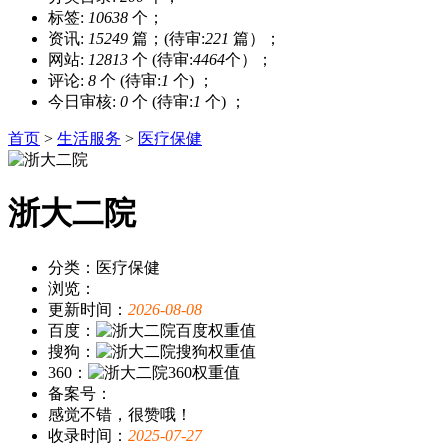
标签:
10638
个；
资讯:
15249
篇；(待审:
221
篇）；
网站:
12813
个 (待审:
4464
个）；
评论:
8
个 (待审:
1
个) ；
今日审核:
0
个 (待审:
1
个) ；
首页
>
生活服务
>
医疗保健
浙大二院
分类：医疗保健
浏览：
更新时间：
2026-08-08
百度：
搜狗：
360：
备案号：
感觉不错，很赞哦！
收录时间：
2025-07-27