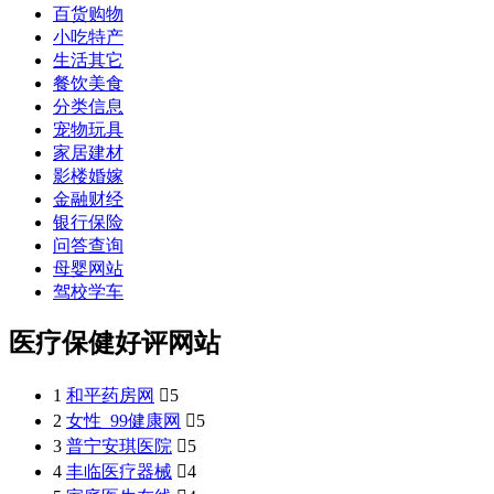
百货购物
小吃特产
生活其它
餐饮美食
分类信息
宠物玩具
家居建材
影楼婚嫁
金融财经
银行保险
问答查询
母婴网站
驾校学车
医疗保健好评网站
1
和平药房网

5
2
女性_99健康网

5
3
普宁安琪医院

5
4
丰临医疗器械

4