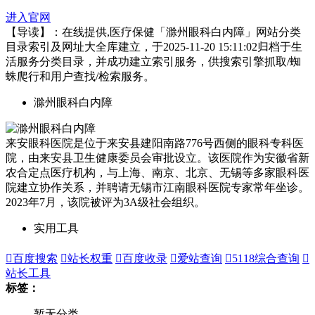
进入官网
【导读】：在线提供,医疗保健「滁州眼科白内障」网站分类
目录索引及网址大全库建立，于2025-11-20 15:11:02归档于生
活服务分类目录，并成功建立索引服务，供搜索引擎抓取/蜘
蛛爬行和用户查找/检索服务。
滁州眼科白内障
来安眼科医院是位于来安县建阳南路776号西侧的眼科专科医
院，由来安县卫生健康委员会审批设立。该医院作为安徽省新
农合定点医疗机构，与上海、南京、北京、无锡等多家眼科医
院建立协作关系，并聘请无锡市江南眼科医院专家常年坐诊。
2023年7月，该院被评为3A级社会组织。
实用工具

百度搜索

站长权重

百度收录

爱站查询

5118综合查询

站长工具
标签：
暂无分类