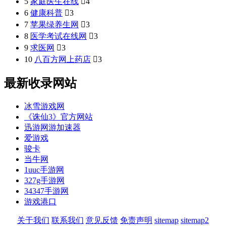
5
家庭医生在线

4
6
健康科普

3
7
苹果绿养生网

3
8
医学考试在线网

3
9
求医网

3
10
八百方网上药店

3
最新收录网站
冰雪游戏网
《诛仙3》官方网站
迅游网游加速器
爱游戏
骏卡
当牛网
1uuc手游网
327g手游网
34347手游网
游戏港口
关于我们
联系我们
意见反馈
免责声明
sitemap
sitemap2