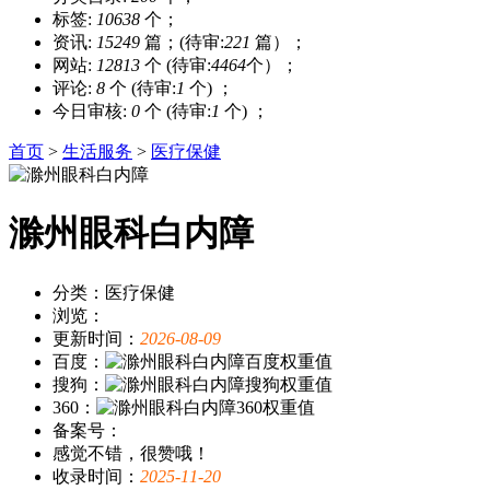
标签:
10638
个；
资讯:
15249
篇；(待审:
221
篇）；
网站:
12813
个 (待审:
4464
个）；
评论:
8
个 (待审:
1
个) ；
今日审核:
0
个 (待审:
1
个) ；
首页
>
生活服务
>
医疗保健
滁州眼科白内障
分类：医疗保健
浏览：
更新时间：
2026-08-09
百度：
搜狗：
360：
备案号：
感觉不错，很赞哦！
收录时间：
2025-11-20