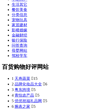
生活其它
餐饮美食
分类信息
宠物玩具
家居建材
影楼婚嫁
金融财经
银行保险
问答查询
母婴网站
驾校学车
百货购物好评网站
1
天寿蔬菜

15
2
品牌化妆品大全

6
3
粤东跨境

5
4
青怡农产品

5
5
优优祝福礼品网

5
6
腕表之家

5