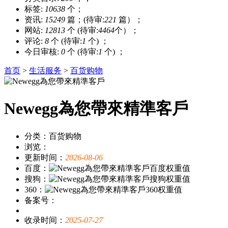
标签:
10638
个；
资讯:
15249
篇；(待审:
221
篇）；
网站:
12813
个 (待审:
4464
个）；
评论:
8
个 (待审:
1
个) ；
今日审核:
0
个 (待审:
1
个) ；
首页
>
生活服务
>
百货购物
Newegg為您帶來精準客戶
分类：百货购物
浏览：
更新时间：
2026-08-06
百度：
搜狗：
360：
备案号：
收录时间：
2025-07-27