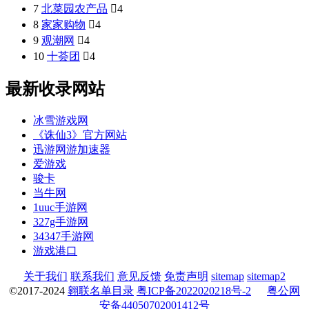
7
北菜园农产品

4
8
家家购物

4
9
观潮网

4
10
十荟团

4
最新收录网站
冰雪游戏网
《诛仙3》官方网站
迅游网游加速器
爱游戏
骏卡
当牛网
1uuc手游网
327g手游网
34347手游网
游戏港口
关于我们
联系我们
意见反馈
免责声明
sitemap
sitemap2
©2017-2024
翱联名单目录
粤ICP备2022020218号-2
粤公网
安备44050702001412号