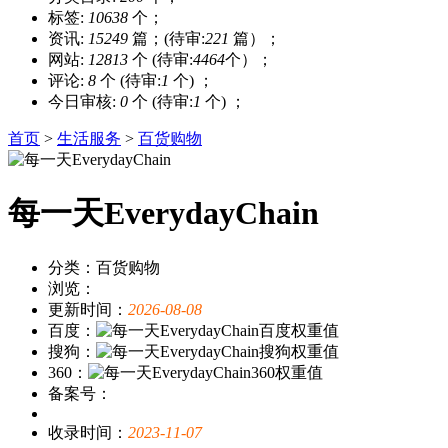
标签:
10638
个；
资讯:
15249
篇；(待审:
221
篇）；
网站:
12813
个 (待审:
4464
个）；
评论:
8
个 (待审:
1
个) ；
今日审核:
0
个 (待审:
1
个) ；
首页
>
生活服务
>
百货购物
每一天EverydayChain
分类：百货购物
浏览：
更新时间：
2026-08-08
百度：
搜狗：
360：
备案号：
收录时间：
2023-11-07