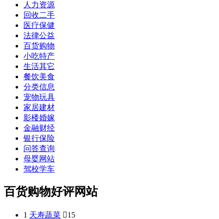
人力资源
回收二手
医疗保健
法律公益
百货购物
小吃特产
生活其它
餐饮美食
分类信息
宠物玩具
家居建材
影楼婚嫁
金融财经
银行保险
问答查询
母婴网站
驾校学车
百货购物好评网站
1
天寿蔬菜

15