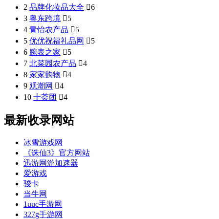
2
品牌化妆品大全

6
3
粤东跨境

5
4
青怡农产品

5
5
优优祝福礼品网

5
6
腕表之家

5
7
北菜园农产品

4
8
家家购物

4
9
观潮网

4
10
十荟团

4
最新收录网站
冰雪游戏网
《诛仙3》官方网站
迅游网游加速器
爱游戏
骏卡
当牛网
1uuc手游网
327g手游网