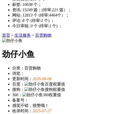
标签:
10638
个；
资讯:
15249
篇；(待审:
221
篇）；
网站:
12813
个 (待审:
4464
个）；
评论:
8
个 (待审:
1
个) ；
今日审核:
0
个 (待审:
1
个) ；
首页
>
生活服务
>
百货购物
劲仔小鱼
分类：百货购物
浏览：
更新时间：
2026-08-08
百度：
搜狗：
360：
备案号：
感觉不错，很赞哦！
收录时间：
2025-07-27