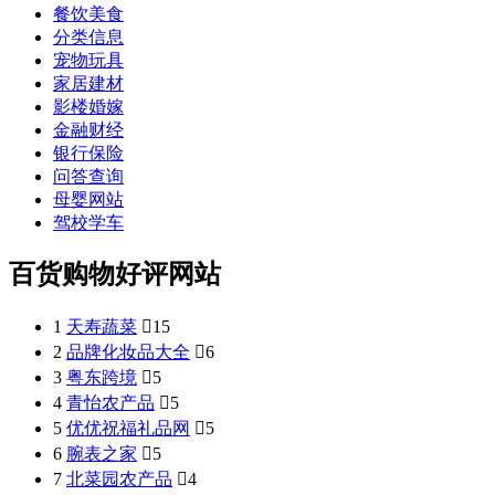
餐饮美食
分类信息
宠物玩具
家居建材
影楼婚嫁
金融财经
银行保险
问答查询
母婴网站
驾校学车
百货购物好评网站
1
天寿蔬菜

15
2
品牌化妆品大全

6
3
粤东跨境

5
4
青怡农产品

5
5
优优祝福礼品网

5
6
腕表之家

5
7
北菜园农产品

4