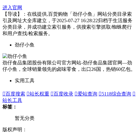
进入官网
【导读】：在线提供,百货购物「劲仔小鱼」网站分类目录索
引及网址大全库建立，于2025-07-27 16:28:22归档于生活服务
分类目录，并成功建立索引服务，供搜索引擎抓取/蜘蛛爬行
和用户查找/检索服务。
劲仔小鱼
劲仔食品集团股份有限公司官方网站-劲仔食品集团官网—劲
仔小鱼，全球销量领先的卤味零食，出口26国，热销60亿包。
实用工具

百度搜索

站长权重

百度收录

爱站查询

5118综合查询

站长工具
标签：
暂无分类
版权声明：