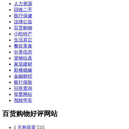
人力资源
回收二手
医疗保健
法律公益
百货购物
小吃特产
生活其它
餐饮美食
分类信息
宠物玩具
家居建材
影楼婚嫁
金融财经
银行保险
问答查询
母婴网站
驾校学车
百货购物好评网站
1
天寿蔬菜

15