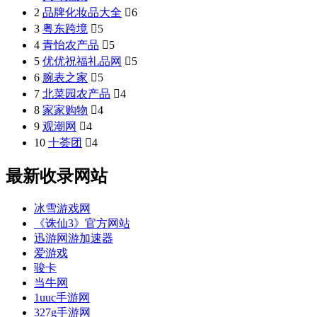
2
品牌化妆品大全

6
3
粤东跨境

5
4
青怡农产品

5
5
优优祝福礼品网

5
6
腕表之家

5
7
北菜园农产品

4
8
家家购物

4
9
观潮网

4
10
十荟团

4
最新收录网站
冰雪游戏网
《诛仙3》官方网站
迅游网游加速器
爱游戏
骏卡
当牛网
1uuc手游网
327g手游网