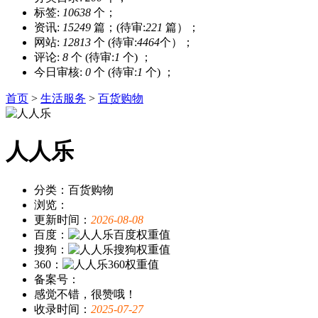
标签:
10638
个；
资讯:
15249
篇；(待审:
221
篇）；
网站:
12813
个 (待审:
4464
个）；
评论:
8
个 (待审:
1
个) ；
今日审核:
0
个 (待审:
1
个) ；
首页
>
生活服务
>
百货购物
人人乐
分类：百货购物
浏览：
更新时间：
2026-08-08
百度：
搜狗：
360：
备案号：
感觉不错，很赞哦！
收录时间：
2025-07-27