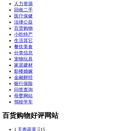
人力资源
回收二手
医疗保健
法律公益
百货购物
小吃特产
生活其它
餐饮美食
分类信息
宠物玩具
家居建材
影楼婚嫁
金融财经
银行保险
问答查询
母婴网站
驾校学车
百货购物好评网站
1
天寿蔬菜

15