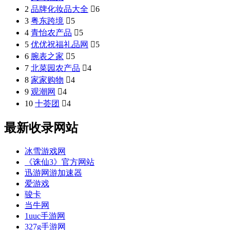
2
品牌化妆品大全

6
3
粤东跨境

5
4
青怡农产品

5
5
优优祝福礼品网

5
6
腕表之家

5
7
北菜园农产品

4
8
家家购物

4
9
观潮网

4
10
十荟团

4
最新收录网站
冰雪游戏网
《诛仙3》官方网站
迅游网游加速器
爱游戏
骏卡
当牛网
1uuc手游网
327g手游网