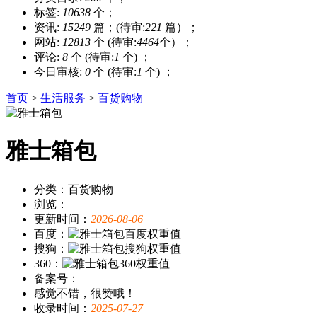
标签:
10638
个；
资讯:
15249
篇；(待审:
221
篇）；
网站:
12813
个 (待审:
4464
个）；
评论:
8
个 (待审:
1
个) ；
今日审核:
0
个 (待审:
1
个) ；
首页
>
生活服务
>
百货购物
雅士箱包
分类：百货购物
浏览：
更新时间：
2026-08-06
百度：
搜狗：
360：
备案号：
感觉不错，很赞哦！
收录时间：
2025-07-27