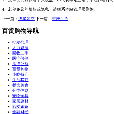
4、若侵犯您的版权或隐私，请联系本站管理员删除。
上一篇：
鸿星尔克
下一篇：
重庆百货
百货购物导航
批发代理
人力资源
回收二手
医疗保健
法律公益
百货购物
小吃特产
生活其它
餐饮美食
分类信息
宠物玩具
家居建材
影楼婚嫁
金融财经