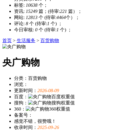
标签:
10638
个；
资讯:
15249
篇；(待审:
221
篇）；
网站:
12813
个 (待审:
4464
个）；
评论:
8
个 (待审:
1
个) ；
今日审核:
0
个 (待审:
1
个) ；
首页
>
生活服务
>
百货购物
央广购物
分类：百货购物
浏览：
更新时间：
2026-08-09
百度：
搜狗：
360：
备案号：
感觉不错，很赞哦！
收录时间：
2025-09-26