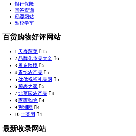
银行保险
问答查询
母婴网站
驾校学车
百货购物好评网站
1
天寿蔬菜

15
2
品牌化妆品大全

6
3
粤东跨境

5
4
青怡农产品

5
5
优优祝福礼品网

5
6
腕表之家

5
7
北菜园农产品

4
8
家家购物

4
9
观潮网

4
10
十荟团

4
最新收录网站