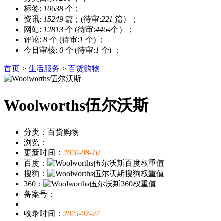
标签:
10638
个；
资讯:
15249
篇；(待审:
221
篇）；
网站:
12813
个 (待审:
4464
个）；
评论:
8
个 (待审:
1
个) ；
今日审核:
0
个 (待审:
1
个) ；
首页
>
生活服务
>
百货购物
Woolworths伍尔沃斯
分类：百货购物
浏览：
更新时间：
2026-08-10
百度：
搜狗：
360：
备案号：
收录时间：
2025-07-27