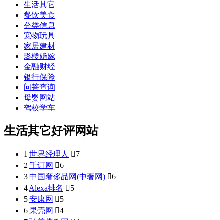
生活其它
餐饮美食
分类信息
宠物玩具
家居建材
影楼婚嫁
金融财经
银行保险
问答查询
母婴网站
驾校学车
生活其它好评网站
1
世界经理人

7
2
千订网

6
3
中国奢侈品网(中奢网)

6
4
Alexa排名

5
5
安康网

5
6
果壳网

4