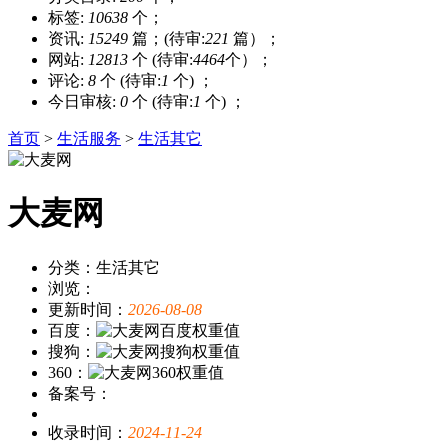
标签:
10638
个；
资讯:
15249
篇；(待审:
221
篇）；
网站:
12813
个 (待审:
4464
个）；
评论:
8
个 (待审:
1
个) ；
今日审核:
0
个 (待审:
1
个) ；
首页
>
生活服务
>
生活其它
大麦网
分类：生活其它
浏览：
更新时间：
2026-08-08
百度：
搜狗：
360：
备案号：
收录时间：
2024-11-24