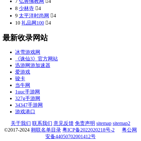
7
弘善佛教网

4
8
少林寺

4
9
太平洋时尚网

4
10
礼品网100

4
最新收录网站
冰雪游戏网
《诛仙3》官方网站
迅游网游加速器
爱游戏
骏卡
当牛网
1uuc手游网
327g手游网
34347手游网
游戏港口
关于我们
联系我们
意见反馈
免责声明
sitemap
sitemap2
©2017-2024
翱联名单目录
粤ICP备2022020218号-2
粤公网
安备44050702001412号