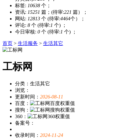
标签:
10638
个；
资讯:
15251
篇；(待审:
221
篇）；
网站:
12813
个 (待审:
4464
个）；
评论:
8
个 (待审:
1
个) ；
今日审核:
0
个 (待审:
1
个) ；
首页
>
生活服务
>
生活其它
工标网
分类：生活其它
浏览：
更新时间：
2026-08-11
百度：
搜狗：
360：
备案号：
收录时间：
2024-11-24