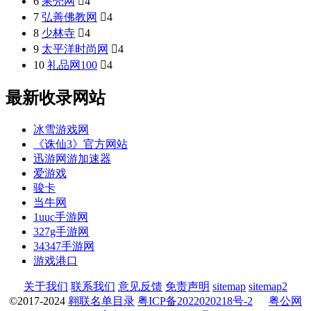
6
果壳网

4
7
弘善佛教网

4
8
少林寺

4
9
太平洋时尚网

4
10
礼品网100

4
最新收录网站
冰雪游戏网
《诛仙3》官方网站
迅游网游加速器
爱游戏
骏卡
当牛网
1uuc手游网
327g手游网
34347手游网
游戏港口
关于我们
联系我们
意见反馈
免责声明
sitemap
sitemap2
©2017-2024
翱联名单目录
粤ICP备2022020218号-2
粤公网