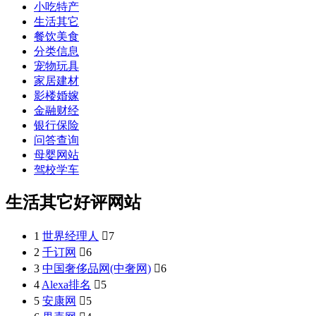
小吃特产
生活其它
餐饮美食
分类信息
宠物玩具
家居建材
影楼婚嫁
金融财经
银行保险
问答查询
母婴网站
驾校学车
生活其它好评网站
1
世界经理人

7
2
千订网

6
3
中国奢侈品网(中奢网)

6
4
Alexa排名

5
5
安康网

5