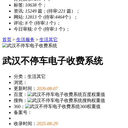
标签:
10638
个；
资讯:
15249
篇；(待审:
221
篇）；
网站:
12813
个 (待审:
4464
个）；
评论:
8
个 (待审:
1
个) ；
今日审核:
0
个 (待审:
1
个) ；
首页
>
生活服务
>
生活其它
武汉不停车电子收费系统
分类：生活其它
浏览：
更新时间：
2026-08-07
百度：
搜狗：
360：
备案号：
收录时间：
2025-08-29