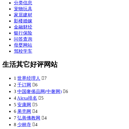
分类信息
宠物玩具
家居建材
影楼婚嫁
金融财经
银行保险
问答查询
母婴网站
驾校学车
生活其它好评网站
1
世界经理人

7
2
千订网

6
3
中国奢侈品网(中奢网)

6
4
Alexa排名

5
5
安康网

5
6
果壳网

4
7
弘善佛教网

4
8
少林寺

4