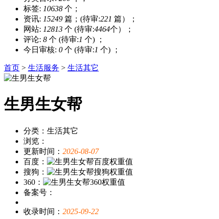
标签:
10638
个；
资讯:
15249
篇；(待审:
221
篇）；
网站:
12813
个 (待审:
4464
个）；
评论:
8
个 (待审:
1
个) ；
今日审核:
0
个 (待审:
1
个) ；
首页
>
生活服务
>
生活其它
生男生女帮
分类：生活其它
浏览：
更新时间：
2026-08-07
百度：
搜狗：
360：
备案号：
收录时间：
2025-09-22