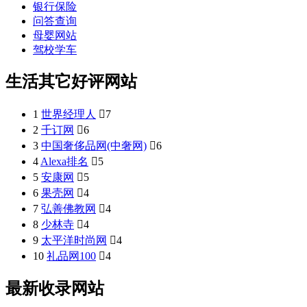
银行保险
问答查询
母婴网站
驾校学车
生活其它好评网站
1
世界经理人

7
2
千订网

6
3
中国奢侈品网(中奢网)

6
4
Alexa排名

5
5
安康网

5
6
果壳网

4
7
弘善佛教网

4
8
少林寺

4
9
太平洋时尚网

4
10
礼品网100

4
最新收录网站