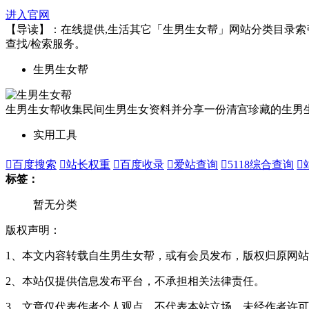
进入官网
【导读】：在线提供,生活其它「生男生女帮」网站分类目录索引及网
查找/检索服务。
生男生女帮
生男生女帮收集民间生男生女资料并分享一份清宫珍藏的生男生
实用工具

百度搜索

站长权重

百度收录

爱站查询

5118综合查询

标签：
暂无分类
版权声明：
1、本文内容转载自生男生女帮，或有会员发布，版权归原网站
2、本站仅提供信息发布平台，不承担相关法律责任。
3、文章仅代表作者个人观点，不代表本站立场，未经作者许