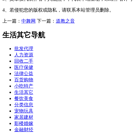
4、若侵犯您的版权或隐私，请联系本站管理员删除。
上一篇：
中舞网
下一篇：
道教之音
生活其它导航
批发代理
人力资源
回收二手
医疗保健
法律公益
百货购物
小吃特产
生活其它
餐饮美食
分类信息
宠物玩具
家居建材
影楼婚嫁
金融财经