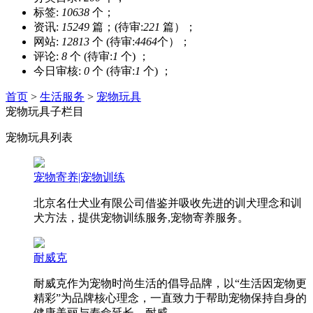
标签:
10638
个；
资讯:
15249
篇；(待审:
221
篇）；
网站:
12813
个 (待审:
4464
个）；
评论:
8
个 (待审:
1
个) ；
今日审核:
0
个 (待审:
1
个) ；
首页
>
生活服务
>
宠物玩具
宠物玩具子栏目
宠物玩具列表
宠物寄养|宠物训练
北京名仕犬业有限公司借鉴并吸收先进的训犬理念和训
犬方法，提供宠物训练服务,宠物寄养服务。
耐威克
耐威克作为宠物时尚生活的倡导品牌，以“生活因宠物更
精彩”为品牌核心理念，一直致力于帮助宠物保持自身的
健康美丽与寿命延长。耐威