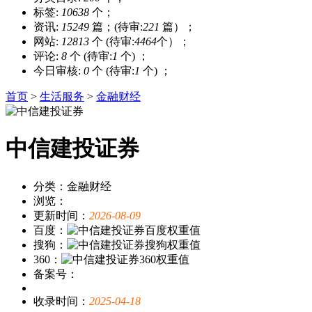
标签:
10638
个；
资讯:
15249
篇；(待审:
221
篇）；
网站:
12813
个 (待审:
4464
个）；
评论:
8
个 (待审:
1
个) ；
今日审核:
0
个 (待审:
1
个) ；
首页
>
生活服务
>
金融财经
中信建投证券
分类：金融财经
浏览：
更新时间：
2026-08-09
百度：
搜狗：
360：
备案号：
收录时间：
2025-04-18