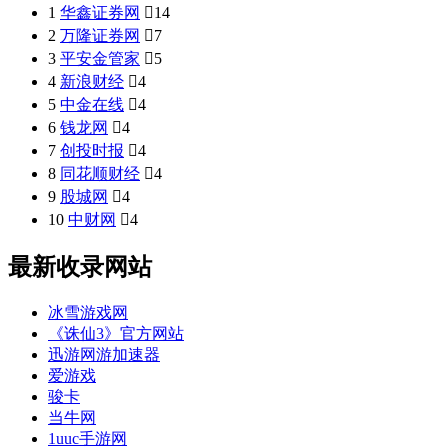
1
华鑫证券网

14
2
万隆证券网

7
3
平安金管家

5
4
新浪财经

4
5
中金在线

4
6
钱龙网

4
7
创投时报

4
8
同花顺财经

4
9
股城网

4
10
中财网

4
最新收录网站
冰雪游戏网
《诛仙3》官方网站
迅游网游加速器
爱游戏
骏卡
当牛网
1uuc手游网