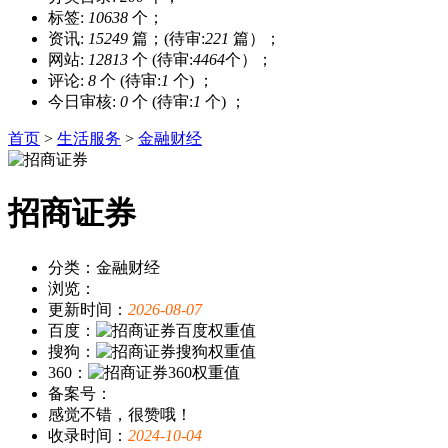
标签:
10638
个；
资讯:
15249
篇；(待审:
221
篇）；
网站:
12813
个 (待审:
4464
个）；
评论:
8
个 (待审:
1
个) ；
今日审核:
0
个 (待审:
1
个) ；
首页
>
生活服务
>
金融财经
招商证券
分类：金融财经
浏览：
更新时间：
2026-08-07
百度：
搜狗：
360：
备案号：
感觉不错，很赞哦！
收录时间：
2024-10-04