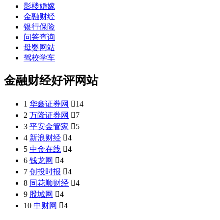
影楼婚嫁
金融财经
银行保险
问答查询
母婴网站
驾校学车
金融财经好评网站
1
华鑫证券网

14
2
万隆证券网

7
3
平安金管家

5
4
新浪财经

4
5
中金在线

4
6
钱龙网

4
7
创投时报

4
8
同花顺财经

4
9
股城网

4
10
中财网

4