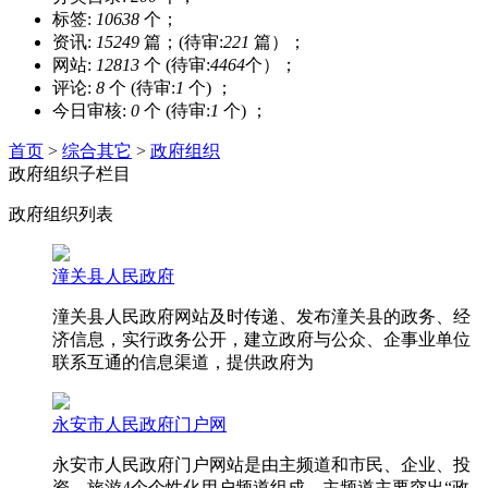
标签:
10638
个；
资讯:
15249
篇；(待审:
221
篇）；
网站:
12813
个 (待审:
4464
个）；
评论:
8
个 (待审:
1
个) ；
今日审核:
0
个 (待审:
1
个) ；
首页
>
综合其它
>
政府组织
政府组织子栏目
政府组织列表
潼关县人民政府
潼关县人民政府网站及时传递、发布潼关县的政务、经
济信息，实行政务公开，建立政府与公众、企事业单位
联系互通的信息渠道，提供政府为
永安市人民政府门户网
永安市人民政府门户网站是由主频道和市民、企业、投
资、旅游4个个性化用户频道组成。主频道主要突出“政