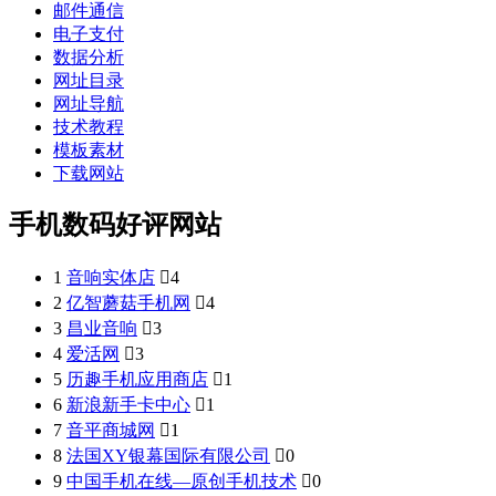
邮件通信
电子支付
数据分析
网址目录
网址导航
技术教程
模板素材
下载网站
手机数码好评网站
1
音响实体店

4
2
亿智蘑菇手机网

4
3
昌业音响

3
4
爱活网

3
5
历趣手机应用商店

1
6
新浪新手卡中心

1
7
音平商城网

1
8
法国XY银幕国际有限公司

0
9
中国手机在线—原创手机技术

0