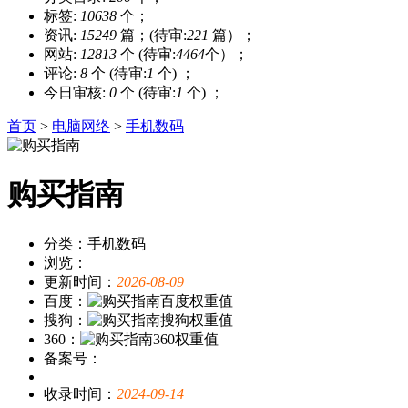
标签:
10638
个；
资讯:
15249
篇；(待审:
221
篇）；
网站:
12813
个 (待审:
4464
个）；
评论:
8
个 (待审:
1
个) ；
今日审核:
0
个 (待审:
1
个) ；
首页
>
电脑网络
>
手机数码
购买指南
分类：手机数码
浏览：
更新时间：
2026-08-09
百度：
搜狗：
360：
备案号：
收录时间：
2024-09-14