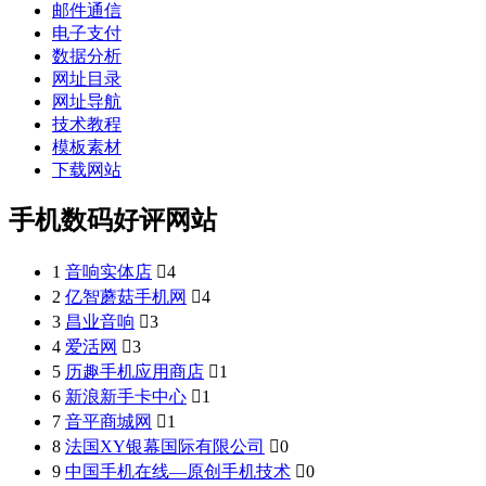
邮件通信
电子支付
数据分析
网址目录
网址导航
技术教程
模板素材
下载网站
手机数码好评网站
1
音响实体店

4
2
亿智蘑菇手机网

4
3
昌业音响

3
4
爱活网

3
5
历趣手机应用商店

1
6
新浪新手卡中心

1
7
音平商城网

1
8
法国XY银幕国际有限公司

0
9
中国手机在线—原创手机技术

0