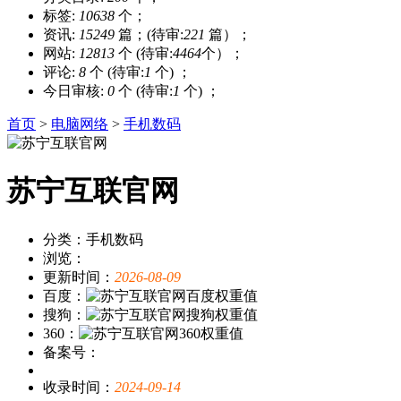
标签:
10638
个；
资讯:
15249
篇；(待审:
221
篇）；
网站:
12813
个 (待审:
4464
个）；
评论:
8
个 (待审:
1
个) ；
今日审核:
0
个 (待审:
1
个) ；
首页
>
电脑网络
>
手机数码
苏宁互联官网
分类：手机数码
浏览：
更新时间：
2026-08-09
百度：
搜狗：
360：
备案号：
收录时间：
2024-09-14