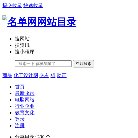
提交收录
快速收录
搜网站
搜资讯
搜小程序
立即搜索
商品
化工设计网
交友
猫
动画
首页
最新收录
电脑网络
行业企业
教育文化
登录
注册
分类目录:
200
个；