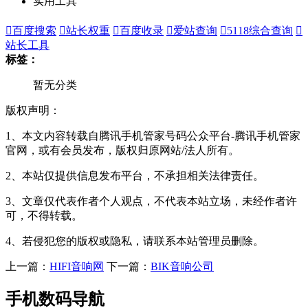
实用工具

百度搜索

站长权重

百度收录

爱站查询

5118综合查询

站长工具
标签：
暂无分类
版权声明：
1、本文内容转载自腾讯手机管家号码公众平台-腾讯手机管家
官网，或有会员发布，版权归原网站/法人所有。
2、本站仅提供信息发布平台，不承担相关法律责任。
3、文章仅代表作者个人观点，不代表本站立场，未经作者许
可，不得转载。
4、若侵犯您的版权或隐私，请联系本站管理员删除。
上一篇：
HIFI音响网
下一篇：
BIK音响公司
手机数码导航