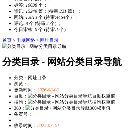
标签:
10638
个；
资讯:
15249
篇；(待审:
221
篇）；
网站:
12813
个 (待审:
4464
个）；
评论:
8
个 (待审:
1
个) ；
今日审核:
0
个 (待审:
1
个) ；
首页
>
电脑网络
>
网址目录
分类目录 - 网站分类目录导航
分类：网址目录
浏览：
更新时间：
2026-08-08
百度：
搜狗：
360：
备案号：
收录时间：
2025-07-10