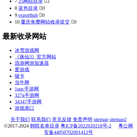
7
25网站目录

2
8
蓝色目录

0
9
exporthub

0
10
重庆免费网站收录提交

0
最新收录网站
冰雪游戏网
《诛仙3》官方网站
迅游网游加速器
爱游戏
骏卡
当牛网
1uuc手游网
327g手游网
34347手游网
游戏港口
关于我们
联系我们
意见反馈
免责声明
sitemap
sitemap2
©2017-2024
翱联名单目录
粤ICP备2022020218号-2
粤公网
安备44050702001412号