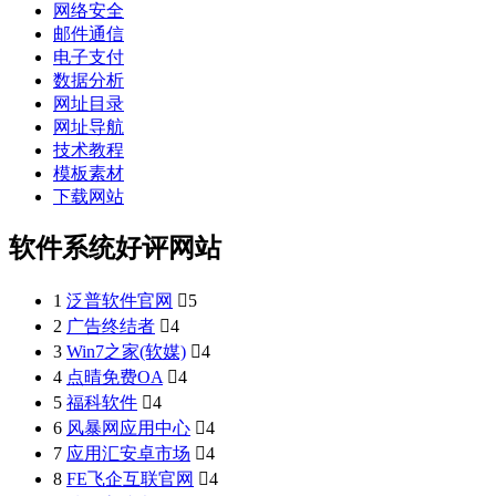
网络安全
邮件通信
电子支付
数据分析
网址目录
网址导航
技术教程
模板素材
下载网站
软件系统好评网站
1
泛普软件官网

5
2
广告终结者

4
3
Win7之家(软媒)

4
4
点晴免费OA

4
5
福科软件

4
6
风暴网应用中心

4
7
应用汇安卓市场

4
8
FE飞企互联官网

4