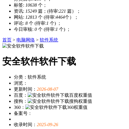
标签:
10638
个；
资讯:
15249
篇；(待审:
221
篇）；
网站:
12813
个 (待审:
4464
个）；
评论:
8
个 (待审:
1
个) ；
今日审核:
0
个 (待审:
1
个) ；
首页
>
电脑网络
>
软件系统
安全软件软件下载
分类：软件系统
浏览：
更新时间：
2026-08-07
百度：
搜狗：
360：
备案号：
收录时间：
2025-09-26