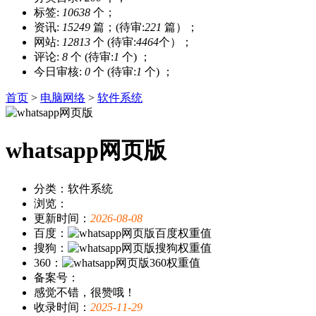
标签:
10638
个；
资讯:
15249
篇；(待审:
221
篇）；
网站:
12813
个 (待审:
4464
个）；
评论:
8
个 (待审:
1
个) ；
今日审核:
0
个 (待审:
1
个) ；
首页
>
电脑网络
>
软件系统
whatsapp网页版
分类：软件系统
浏览：
更新时间：
2026-08-08
百度：
搜狗：
360：
备案号：
感觉不错，很赞哦！
收录时间：
2025-11-29