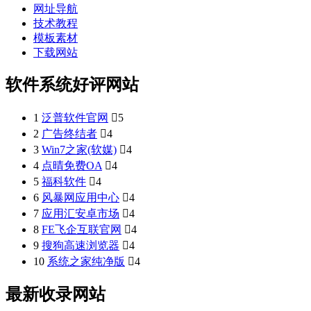
网址导航
技术教程
模板素材
下载网站
软件系统好评网站
1
泛普软件官网

5
2
广告终结者

4
3
Win7之家(软媒)

4
4
点晴免费OA

4
5
福科软件

4
6
风暴网应用中心

4
7
应用汇安卓市场

4
8
FE飞企互联官网

4
9
搜狗高速浏览器

4
10
系统之家纯净版

4
最新收录网站