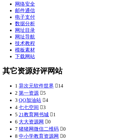
网络安全
邮件通信
电子支付
数据分析
网址目录
网址导航
技术教程
模板素材
下载网站
其它资源好评网站
1
异次元软件世界

14
2
第一资源

5
3
QQ加油站

4
4
七七空间

3
5
21教育网书城

1
6
大大资源网

0
7
猪猪网微信二维码

0
8
中小学教育资源网

0