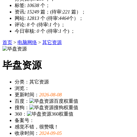
标签:
10638
个；
资讯:
15249
篇；(待审:
221
篇）；
网站:
12813
个 (待审:
4464
个）；
评论:
8
个 (待审:
1
个) ；
今日审核:
0
个 (待审:
1
个) ；
首页
>
电脑网络
>
其它资源
毕盘资源
分类：其它资源
浏览：
更新时间：
2026-08-08
百度：
搜狗：
360：
备案号：
感觉不错，很赞哦！
收录时间：
2024-09-05