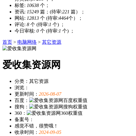
标签:
10638
个；
资讯:
15249
篇；(待审:
221
篇）；
网站:
12813
个 (待审:
4464
个）；
评论:
8
个 (待审:
1
个) ；
今日审核:
0
个 (待审:
1
个) ；
首页
>
电脑网络
>
其它资源
爱收集资源网
分类：其它资源
浏览：
更新时间：
2026-08-07
百度：
搜狗：
360：
备案号：
感觉不错，很赞哦！
收录时间：
2024-09-05