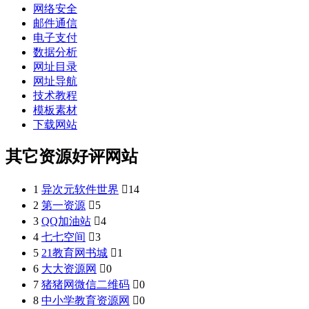
网络安全
邮件通信
电子支付
数据分析
网址目录
网址导航
技术教程
模板素材
下载网站
其它资源好评网站
1
异次元软件世界

14
2
第一资源

5
3
QQ加油站

4
4
七七空间

3
5
21教育网书城

1
6
大大资源网

0
7
猪猪网微信二维码

0
8
中小学教育资源网

0