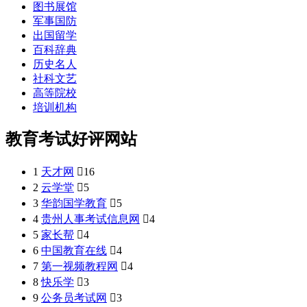
图书展馆
军事国防
出国留学
百科辞典
历史名人
社科文艺
高等院校
培训机构
教育考试好评网站
1
天才网

16
2
云学堂

5
3
华韵国学教育

5
4
贵州人事考试信息网

4
5
家长帮

4
6
中国教育在线

4
7
第一视频教程网

4
8
快乐学

3
9
公务员考试网

3