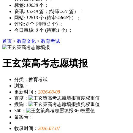
标签:
10638
个；
资讯:
15249
篇；(待审:
221
篇）；
网站:
12813
个 (待审:
4464
个）；
评论:
8
个 (待审:
1
个) ；
今日审核:
0
个 (待审:
1
个) ；
首页
>
教育文化
>
教育考试
王玄策高考志愿填报
分类：教育考试
浏览：
更新时间：
2026-08-08
百度：
搜狗：
360：
备案号：
收录时间：
2026-07-07